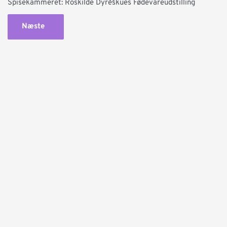
Spisekammeret: Roskilde Dyreskues Fødevareudstilling
Næste