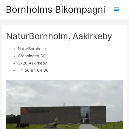
Gå
Bornholms Bikompagni
Hov
til
indholdet
NaturBornholm, Aakirkeby
NaturBornholm
Grønningen 30
3720 Aakirkeby
Tlf. 56 94 04 00